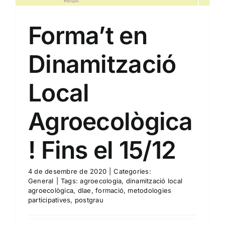
Forma’t en
Dinamització
Local
Agroecològica
! Fins el 15/12
4 de desembre de 2020
|
Categories:
General
|
Tags:
agroecologia
,
dinamització local
agroecològica
,
dlae
,
formació
,
metodologies
participatives
,
postgrau