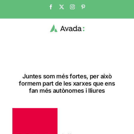
Skip
Facebook
Twitter
Instagram
Pinterest
to
content
Juntes som més fortes, per això
formem part de les xarxes que ens
fan més autònomes i lliures