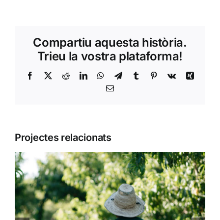
Compartiu aquesta història.
Trieu la vostra plataforma!
Facebook
Twitter
Reddit
LinkedIn
WhatsApp
Telegram
Tumblr
Pinterest
Vk
Xing
Email:
Projectes relacionats